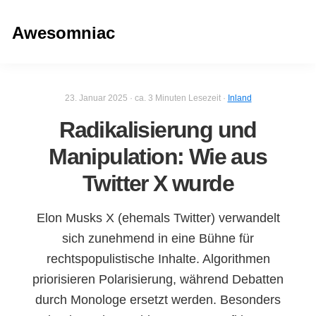
Zur
Zum
Hauptnavigation
Inhalt
Awesomniac
springen
springen
23. Januar 2025 · ca.
3
Minuten Lesezeit ·
Inland
Radikalisierung und
Manipulation: Wie aus
Twitter X wurde
Elon Musks X (ehemals Twitter) verwandelt
sich zunehmend in eine Bühne für
rechtspopulistische Inhalte. Algorithmen
priorisieren Polarisierung, während Debatten
durch Monologe ersetzt werden. Besonders