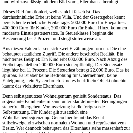
und wird zuverlässig mit dem Bild vom „Elternhaus“ beruhigt.
Dieses Bild funktioniert, weil es nicht falsch ist. Das
durchschnittliche Erbe ist keine Villa. Und der Gesetzgeber kennt
bereits heute erhebliche Freibeträge: 500.000 Euro für Ehepartner,
400.000 Euro für Kinder, 200.000 Euro für Enkel. Hinzu kommen
moderate Einstiegssteuersätze. In Steuerklasse I beginnt die
Besteuerung bei 7 Prozent und steigt stufenweise an.
Aus diesen Fakten lassen sich zwei Erzählungen formen. Die eine
behauptet staatlichen Zugriff. Die andere beschreibt Realität. Ein
nüchternes Beispiel: Ein Kind erbt 600.000 Euro. Nach Abzug des
Freibetrags bleiben 200.000 Euro steuerpflichtig. Der Steuersatz
liegt hier bei 11 Prozent. Die Steuerlast beträgt 22.000 Euro. Das ist
spürbar. Es ist aber keine Bedrohung für Unternehmen, keine
Enteignung, kein Systembruch. Und es betrifft ein Objekt ohnehin
kaum: das vielzitierte Elternhaus.
Denn selbstgenutztes Wohneigentum genießt Sonderstatus. Das
sogenannte Familienheim kann unter klar definierten Bedingungen
steuerfrei übergehen. Voraussetzung ist die fortgesetzte
Selbstnutzung. Für Kinder gilt zusätzlich eine
Wohnflächenbegrenzung. Genau hier trennt das Recht
stillschweigend zwischen normalem Wohnen und repräsentativem
Besitz. Wer dennoch behauptet, das Elternhaus stehe massenhaft zur