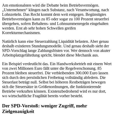
Am emotionalsten wird die Debatte beim Betriebsvermögen.
„Unternehmen“ klingen nach Substanz, nach Verantwortung, nach
Lohnzetteln. Das Recht kommt dem weit entgegen. Begünstigtes
Betriebsvermögen kann zu 85 oder sogar zu 100 Prozent steuerfrei
übergehen, sofern Behaltens- und Lohnsummenregeln eingehalten
werden. Erst ab sehr hohen Schwellen greifen
Korrekturmechanismen.
Natürlich kann eine Steuerzahlung Liquidität belasten. Aber genau
deshalb existieren Stundungsmodelle. Und genau deshalb sieht der
SPD-Vorschlag lange Zahlungsfristen vor. Wer dennoch von akuter
Arbeitsplatzgefährdung spricht, blendet diese Mechanik aus.
Ein Beispiel verdeutlicht das. Ein Handwerksbetrieb mit einem Wert
von zwei Millionen Euro fällt unter die Regelverschonung. 85
Prozent bleiben steuerfrei. Die verbleibenden 300.000 Euro lassen
sich durch den persönlichen Freibetrag vollständig abfedern. Die
Steuerlast beträgt null. Selbst bei höheren Restbeträgen bewegen
sich die Steuersätze in Größenordnungen, die funktionierende
Betriebe verkraften können. Existenzbedrohend wird es nur dort,
wo wirtschaftliche Fragilität bereits vorher besteht.
Der SPD-Vorstoß: weniger Zugriff, mehr
Zielgenauigkeit