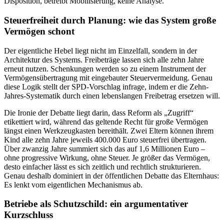
Disposition, betreibt Mobilisierung, keine Analyse.
Steuerfreiheit durch Planung: wie das System große
Vermögen schont
Der eigentliche Hebel liegt nicht im Einzelfall, sondern in der
Architektur des Systems. Freibeträge lassen sich alle zehn Jahre
erneut nutzen. Schenkungen werden so zu einem Instrument der
Vermögensübertragung mit eingebauter Steuervermeidung. Genau
diese Logik stellt der SPD-Vorschlag infrage, indem er die Zehn-
Jahres-Systematik durch einen lebenslangen Freibetrag ersetzen will.
Die Ironie der Debatte liegt darin, dass Reform als „Zugriff“
etikettiert wird, während das geltende Recht für große Vermögen
längst einen Werkzeugkasten bereithält. Zwei Eltern können ihrem
Kind alle zehn Jahre jeweils 400.000 Euro steuerfrei übertragen.
Über zwanzig Jahre summiert sich das auf 1,6 Millionen Euro –
ohne progressive Wirkung, ohne Steuer. Je größer das Vermögen,
desto einfacher lässt es sich zeitlich und rechtlich strukturieren.
Genau deshalb dominiert in der öffentlichen Debatte das Elternhaus:
Es lenkt vom eigentlichen Mechanismus ab.
Betriebe als Schutzschild: ein argumentativer
Kurzschluss