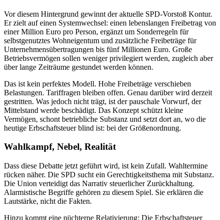
Vor diesem Hintergrund gewinnt der aktuelle SPD-Vorstoß Kontur.
Er zielt auf einen Systemwechsel: einen lebenslangen Freibetrag von
einer Million Euro pro Person, ergänzt um Sonderregeln für
selbstgenutztes Wohneigentum und zusätzliche Freibeträge für
Unternehmensübertragungen bis fünf Millionen Euro. Große
Betriebsvermögen sollen weniger privilegiert werden, zugleich aber
über lange Zeiträume gestundet werden können.
Das ist kein perfektes Modell. Hohe Freibeträge verschieben
Belastungen. Tariffragen bleiben offen. Genau darüber wird derzeit
gestritten. Was jedoch nicht trägt, ist der pauschale Vorwurf, der
Mittelstand werde beschädigt. Das Konzept schützt kleine
Vermögen, schont betriebliche Substanz und setzt dort an, wo die
heutige Erbschaftsteuer blind ist: bei der Größenordnung.
Wahlkampf, Nebel, Realität
Dass diese Debatte jetzt geführt wird, ist kein Zufall. Wahltermine
rücken näher. Die SPD sucht ein Gerechtigkeitsthema mit Substanz.
Die Union verteidigt das Narrativ steuerlicher Zurückhaltung.
Alarmistische Begriffe gehören zu diesem Spiel. Sie erklären die
Lautstärke, nicht die Fakten.
Hinzu kommt eine nüchterne Relativierung: Die Erbschaftsteuer